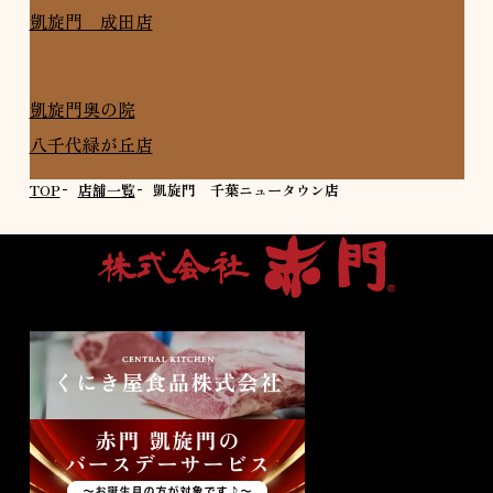
凱旋門 成田店
凱旋門奥の院
八千代緑が丘店
TOP
店舗一覧
凱旋門 千葉ニュータウン店