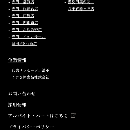
赤門 都賀店
凱旋門奥の院
赤門 作新台店
八千代緑ヶ丘店
赤門 市原店
赤門 四街道店
赤門 おゆみ野店
赤門 イオンモール
津田沼South店
企業情報
代表メッセージ、沿革
くにき屋食品株式会社
お問い合わせ
採用情報
アルバイト・パートはこちら
プライバシーポリシー