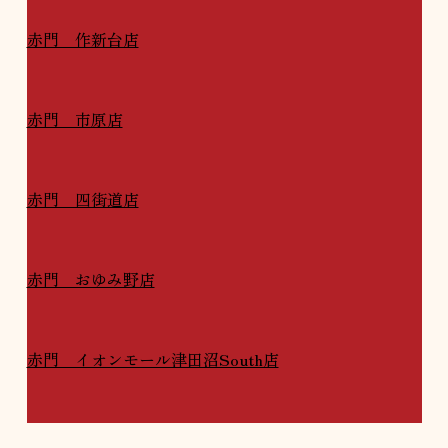
赤門 作新台店
赤門 市原店
赤門 四街道店
赤門 おゆみ野店
赤門 イオンモール津田沼South店