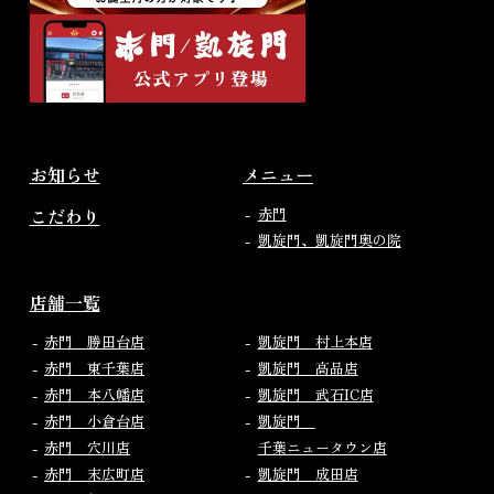
お知らせ
メニュー
こだわり
赤門
凱旋門、凱旋門奥の院
店舗一覧
赤門 勝田台店
凱旋門 村上本店
赤門 東千葉店
凱旋門 高品店
赤門 本八幡店
凱旋門 武石IC店
赤門 小倉台店
凱旋門
赤門 穴川店
千葉ニュータウン店
赤門 末広町店
凱旋門 成田店