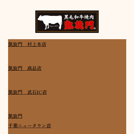
凱旋門 店舗一覧
凱旋門 村上本店
凱旋門 高品店
凱旋門 武石IC店
凱旋門
千葉ニュータウン店