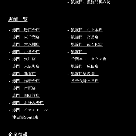
凱旋門、凱旋門奥の院
店舗一覧
赤門 勝田台店
凱旋門 村上本店
赤門 東千葉店
凱旋門 高品店
赤門 本八幡店
凱旋門 武石IC店
赤門 小倉台店
凱旋門
赤門 穴川店
千葉ニュータウン店
赤門 末広町店
凱旋門 成田店
赤門 都賀店
凱旋門奥の院
赤門 作新台店
八千代緑ヶ丘店
赤門 市原店
赤門 四街道店
赤門 おゆみ野店
赤門 イオンモール
津田沼South店
企業情報