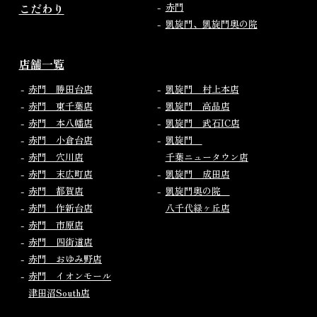
こだわり
赤門
凱旋門、凱旋門奥の院
店舗一覧
赤門 勝田台店
凱旋門 村上本店
赤門 東千葉店
凱旋門 高品店
赤門 本八幡店
凱旋門 武石IC店
赤門 小倉台店
凱旋門
赤門 穴川店
千葉ニュータウン店
赤門 末広町店
凱旋門 成田店
赤門 都賀店
凱旋門奥の院
赤門 作新台店
八千代緑ヶ丘店
赤門 市原店
赤門 四街道店
赤門 おゆみ野店
赤門 イオンモール
津田沼South店